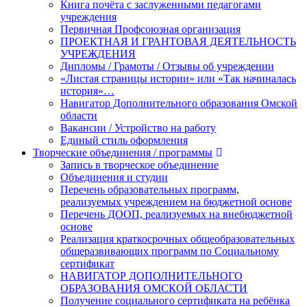
Книга почёта с заслуженными педагогами
учреждения
Первичная Профсоюзная организация
ПРОЕКТНАЯ И ГРАНТОВАЯ ДЕЯТЕЛЬНОСТЬ
УЧРЕЖДЕНИЯ
Дипломы / Грамоты / Отзывы об учреждении
«Листая страницы истории» или «Так начиналась
история»…
Навигатор Дополнительного образования Омской
области
Вакансии / Устройство на работу
Единый стиль оформления
Творческие объединения / программы
Запись в творческое объединение
Объединения и студии
Перечень образовательных программ,
реализуемых учреждением на бюджетной основе
Перечень ДООП, реализуемых на внебюджетной
основе
Реализация краткосрочных общеобразовательных
общеразвивающих программ по Социальному
сертификат
НАВИГАТОР ДОПОЛНИТЕЛЬНОГО
ОБРАЗОВАНИЯ ОМСКОЙ ОБЛАСТИ
Получение социального сертификата на ребёнка