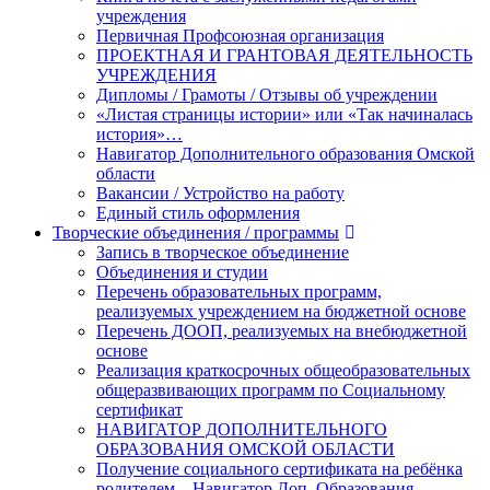
учреждения
Первичная Профсоюзная организация
ПРОЕКТНАЯ И ГРАНТОВАЯ ДЕЯТЕЛЬНОСТЬ
УЧРЕЖДЕНИЯ
Дипломы / Грамоты / Отзывы об учреждении
«Листая страницы истории» или «Так начиналась
история»…
Навигатор Дополнительного образования Омской
области
Вакансии / Устройство на работу
Единый стиль оформления
Творческие объединения / программы
Запись в творческое объединение
Объединения и студии
Перечень образовательных программ,
реализуемых учреждением на бюджетной основе
Перечень ДООП, реализуемых на внебюджетной
основе
Реализация краткосрочных общеобразовательных
общеразвивающих программ по Социальному
сертификат
НАВИГАТОР ДОПОЛНИТЕЛЬНОГО
ОБРАЗОВАНИЯ ОМСКОЙ ОБЛАСТИ
Получение социального сертификата на ребёнка
родителем – Навигатор Доп. Образования