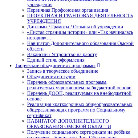
учреждения
Первичная Профсоюзная организация
ПРОЕКТНАЯ И ГРАНТОВАЯ ДЕЯТЕЛЬНОСТЬ
УЧРЕЖДЕНИЯ
Дипломы / Грамоты / Отзывы об учреждении
«Листая страницы истории» или «Так начиналась
история»…
Навигатор Дополнительного образования Омской
области
Вакансии / Устройство на работу
Единый стиль оформления
Творческие объединения / программы
Запись в творческое объединение
Объединения и студии
Перечень образовательных программ,
реализуемых учреждением на бюджетной основе
Перечень ДООП, реализуемых на внебюджетной
основе
Реализация краткосрочных общеобразовательных
общеразвивающих программ по Социальному
сертификат
НАВИГАТОР ДОПОЛНИТЕЛЬНОГО
ОБРАЗОВАНИЯ ОМСКОЙ ОБЛАСТИ
Получение социального сертификата на ребёнка
родителем – Навигатор Доп. Образования