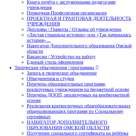
Книга почёта с заслуженными педагогами
учреждения
Первичная Профсоюзная организация
ПРОЕКТНАЯ И ГРАНТОВАЯ ДЕЯТЕЛЬНОСТЬ
УЧРЕЖДЕНИЯ
Дипломы / Грамоты / Отзывы об учреждении
«Листая страницы истории» или «Так начиналась
история»…
Навигатор Дополнительного образования Омской
области
Вакансии / Устройство на работу
Единый стиль оформления
Творческие объединения / программы
Запись в творческое объединение
Объединения и студии
Перечень образовательных программ,
реализуемых учреждением на бюджетной основе
Перечень ДООП, реализуемых на внебюджетной
основе
Реализация краткосрочных общеобразовательных
общеразвивающих программ по Социальному
сертификат
НАВИГАТОР ДОПОЛНИТЕЛЬНОГО
ОБРАЗОВАНИЯ ОМСКОЙ ОБЛАСТИ
Получение социального сертификата на ребёнка